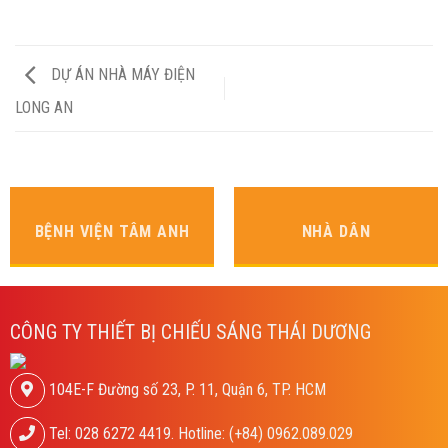
DỰ ÁN NHÀ MÁY ĐIỆN
LONG AN
BỆNH VIỆN TÂM ANH
NHÀ DÂN
CÔNG TY THIẾT BỊ CHIẾU SÁNG THÁI DƯƠNG
104E-F Đường số 23, P. 11, Quận 6, TP. HCM
Tel: 028 6272 4419. Hotline: (+84) 0962.089.029