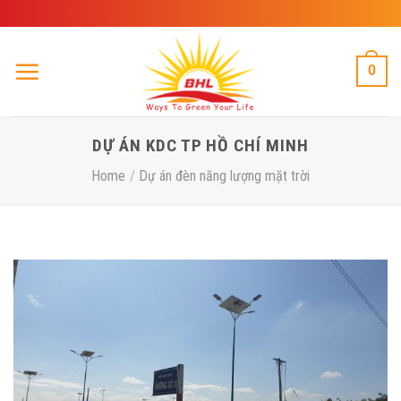
Skip
to
content
0
DỰ ÁN KDC TP HỒ CHÍ MINH
Home
/
Dự án đèn năng lượng mặt trời