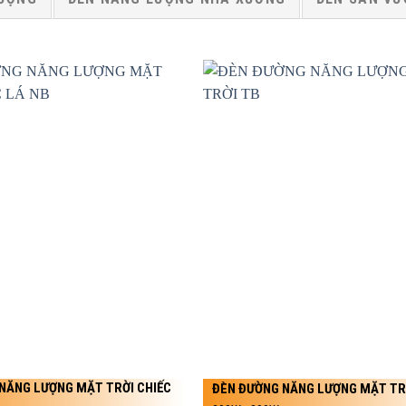
NĂNG LƯỢNG MẶT TRỜI CHIẾC
ĐÈN ĐƯỜNG NĂNG LƯỢNG MẶT TR