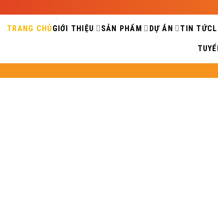
TRANG CHỦ
GIỚI THIỆU
SẢN PHẨM
DỰ ÁN
TIN TỨC
L
TUYỂ