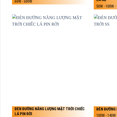
60W - 500W
50W - 100W -
ĐÈN ĐƯỜNG NĂNG LƯỢNG MẶT TRỜI CHIẾC
ĐÈN ĐƯỜNG 
LÁ PIN RỜI
100W - 140W 