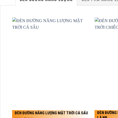
ĐÈN ĐƯỜNG 
ĐÈN ĐƯỜNG NĂNG LƯỢNG MẶT TRỜI CÁ SẤU
LÁ NB