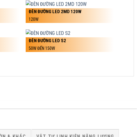
ĐÈN ĐƯỜNG LED 2MD 120W
120W
ĐÈN ĐƯỜNG LED S2
50W ĐẾN 150W
ỜN & KHÁC
VẬT TƯ LINH KIỆN NĂNG LƯỢNG