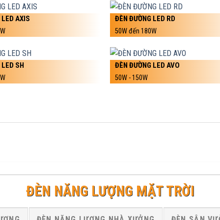
 LED AXIS
ĐÈN ĐƯỜNG LED RD
0W
50W đến 180W
 LED SH
ĐÈN ĐƯỜNG LED AVO
0W
50W - 150W
ĐÈN NĂNG LƯỢNG MẶT TRỜI
LƯỢNG
ĐÈN NĂNG LƯỢNG NHÀ XƯỞNG
ĐÈN SÂN VƯ