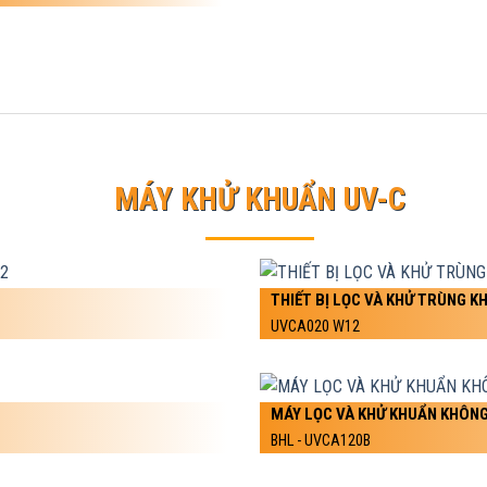
MÁY KHỬ KHUẨN UV-C
THIẾT BỊ LỌC VÀ KHỬ TRÙNG K
UVCA020 W12
MÁY LỌC VÀ KHỬ KHUẨN KHÔNG
BHL - UVCA120B