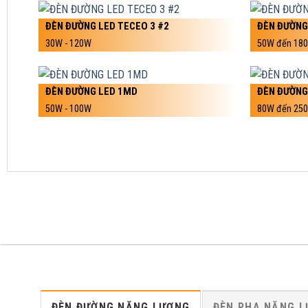
ĐÈN ĐƯỜNG LED TECEO 3 #2
ĐÈN ĐƯỜNG
30W - 120W
50W đến 18
ĐÈN ĐƯỜNG LED 1MD
ĐÈN ĐƯỜNG
50W - 100W
80W đến 25
ĐÈN ĐƯỜNG NĂNG LƯỢNG
ĐÈN PHA NĂNG 