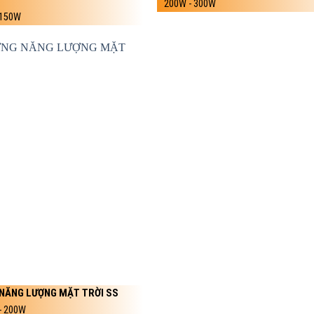
200W - 300W
 150W
NĂNG LƯỢNG MẶT TRỜI SS
- 200W