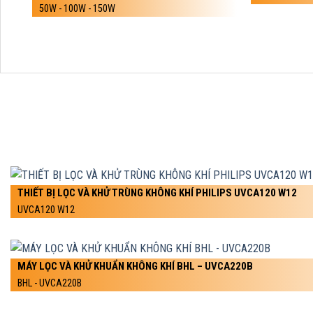
50W - 100W - 150W
THIẾT BỊ LỌC VÀ KHỬ TRÙNG KHÔNG KHÍ PHILIPS UVCA120 W12
UVCA120 W12
MÁY LỌC VÀ KHỬ KHUẨN KHÔNG KHÍ BHL – UVCA220B
BHL - UVCA220B