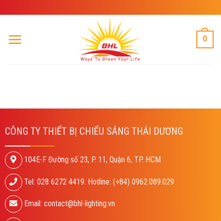
Skip
to
content
0
CÔNG TY THIẾT BỊ CHIẾU SÁNG THÁI DƯƠNG
104E-F Đường số 23, P. 11, Quận 6, TP. HCM
Tel: 028 6272 4419. Hotline: (+84) 0962.089.029
Email: contact@bhl-lighting.vn