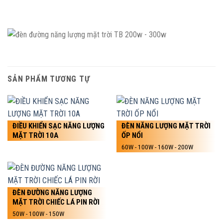
SẢN PHẨM TƯƠNG TỰ
ĐIỀU KHIỂN SẠC NĂNG LƯỢNG
ĐÈN NĂNG LƯỢNG MẶT TRỜI
MẶT TRỜI 10A
ỐP NỔI
60W - 100W - 160W - 200W
ĐÈN ĐƯỜNG NĂNG LƯỢNG
MẶT TRỜI CHIẾC LÁ PIN RỜI
50W - 100W - 150W