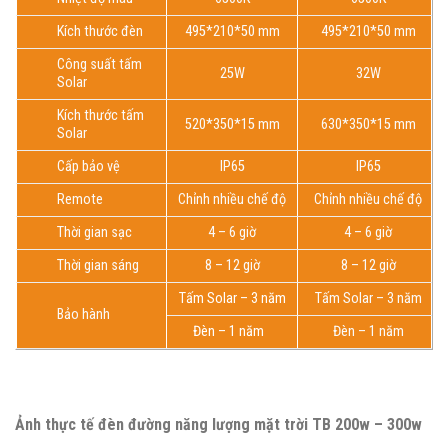
Kích thước đèn
495*210*50 mm
495*210*50 mm
Công suất tấm
25W
32W
Solar
Kích thước tấm
520*350*15 mm
630*350*15 mm
Solar
Cấp bảo vệ
IP65
IP65
Remote
Chỉnh nhiều chế độ
Chỉnh nhiều chế độ
Thời gian sạc
4 – 6 giờ
4 – 6 giờ
Thời gian sáng
8 – 12 giờ
8 – 12 giờ
Tấm Solar – 3 năm
Tấm Solar – 3 năm
Bảo hành
Đèn – 1 năm
Đèn – 1 năm
Ảnh thực tế đèn đường năng lượng mặt trời TB 200w – 300w