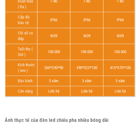
hoàn màu
> 80
> 80
> 80
( Ra )
Cấp độ
IP66
IP66
IP66
bảo vệ
Chỉ số va
IK09
IK09
IK09
đập
Tuổi thọ (
100.000
100.000
100.000
Giờ )
Kích thước
360*290*90
390*325*100
415*370*100
( mm )
Bảo hành
3 năm
3 năm
3 năm
Cân nặng
Liên hệ
Liên hệ
Liên hệ
Ảnh thực tế của đèn led chiếu pha nhiều bóng dài