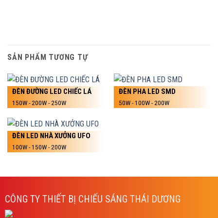
SẢN PHẨM TƯƠNG TỰ
ĐÈN ĐƯỜNG LED CHIẾC LÁ
ĐÈN PHA LED SMD
150W - 200W - 250W
50W - 100W - 200W
ĐÈN LED NHÀ XƯỞNG UFO
100W - 150W - 200W
CÔNG TY THIẾT BỊ CHIẾU SÁNG THÁI DƯƠNG