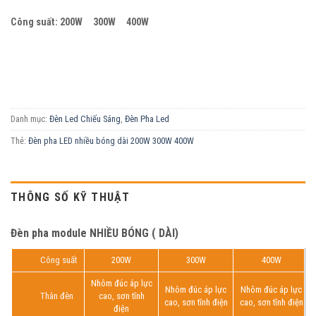
Công suất: 200W 300W 400W
Danh mục:
Đèn Led Chiếu Sáng
,
Đèn Pha Led
Thẻ:
Đèn pha LED nhiều bóng dài 200W 300W 400W
THÔNG SỐ KỸ THUẬT
Đèn pha module NHIỀU BÓNG ( DÀI)
Công suất
200W
300W
400W
Nhôm đúc áp lực
Nhôm đúc áp lực
Nhôm đúc áp lực
Thân đèn
cao, sơn tĩnh
cao, sơn tĩnh điện
cao, sơn tĩnh điện
điện