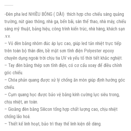
-Đèn pha led NHIỀU BÓNG ( DÀI) thích hợp cho chiếu sáng quảng
trường, nút giao thông, nhà ga, bến bãi, sân thể thao, nhà máy, chiếu
sáng mỹ thuật, bảng hiệu, công trình kiến trúc, nhà hàng, khách sạn
.v.v.
– Vỏ đèn bằng nhôm đúc áp lực cao, giúp led tản nhiệt trực tiếp
trên toàn bộ thân đèn, bề mặt sơn tĩnh điện Polyester epoxy
chuyên dụng ngoài trời chịu tia UV và yếu tố thời tiết khắc nghiệt.
– Tay đèn bằng thép sơn tĩnh điện, có cơ cấu xoay để điều chỉnh
góc chiếu.
– Chóa phản quang được xử lý chống ăn mòn giúp định hướng góc
chiếu.
– Cụm quang học được bảo vệ bằng kính cường lực siêu trong,
chịu nhiệt, an toàn.
– Gioăng đèn bằng Silicon tổng hợp chất lượng cao, chịu nhiệt
chống lão hoá.
– Thiết kế linh hoạt, bảo trì thay thế linh kiện dễ dàng.