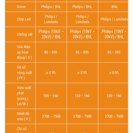
Driver
Philips / BHL
Philips / BHL
BHL
Philips /
Philips /
Chip Led
Philips / Lumileds
Lumileds
Lumileds
Philips (10kV –
Philips (10kV –
Philips (10kV –
Chống sét
20kV) / BHL
20kV) / BHL
20kV) / BHL
Giải điện
áp hoạt
85 – 305
85 – 305
85 – 305
động ( V )
Hệ số
công suất
≥ 0.95
≥ 0.95
≥ 0.95
( PF )
Hiệu suất
phát
130 – 160
130 – 160
130 – 160
quang (
Lm/W )
Nhiệt độ
2700 – 7500
2700 – 7500
2700 – 7500
màu ( K )
Chỉ số