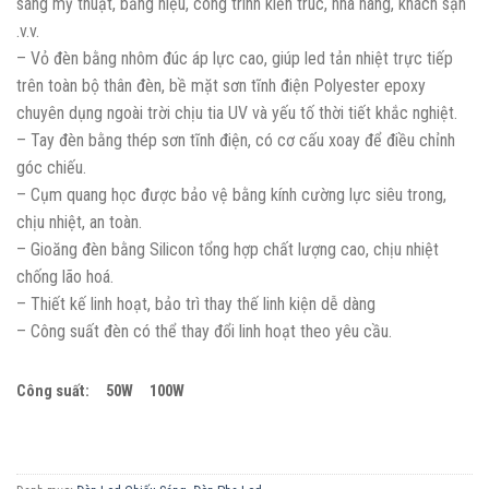
sáng mỹ thuật, bảng hiệu, công trình kiến trúc, nhà hàng, khách sạn
.v.v.
– Vỏ đèn bằng nhôm đúc áp lực cao, giúp led tản nhiệt trực tiếp
trên toàn bộ thân đèn, bề mặt sơn tĩnh điện Polyester epoxy
chuyên dụng ngoài trời chịu tia UV và yếu tố thời tiết khắc nghiệt.
– Tay đèn bằng thép sơn tĩnh điện, có cơ cấu xoay để điều chỉnh
góc chiếu.
– Cụm quang học được bảo vệ bằng kính cường lực siêu trong,
chịu nhiệt, an toàn.
– Gioăng đèn bằng Silicon tổng hợp chất lượng cao, chịu nhiệt
chống lão hoá.
– Thiết kế linh hoạt, bảo trì thay thế linh kiện dễ dàng
– Công suất đèn có thể thay đổi linh hoạt theo yêu cầu.
Công suất: 50W 100W