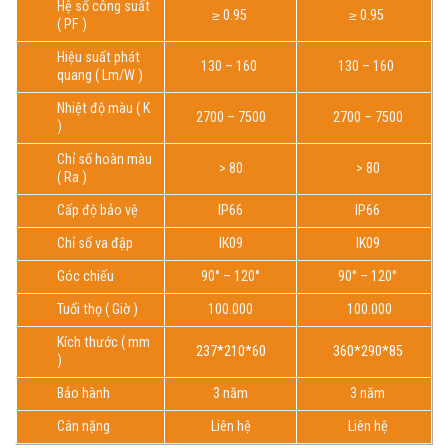
Hệ số công suất
≥ 0.95
≥ 0.95
( PF )
Hiệu suất phát
130 – 160
130 – 160
quang ( Lm/W )
Nhiệt độ màu ( K
2700 – 7500
2700 – 7500
)
Chỉ số hoàn màu
> 80
> 80
( Ra )
Cấp độ bảo vệ
IP66
IP66
Chỉ số va đập
IK09
IK09
Góc chiếu
90° – 120°
90° – 120°
Tuổi thọ ( Giờ )
100.000
100.000
Kích thước ( mm
237*210*60
360*290*85
)
Bảo hành
3 năm
3 năm
Cân nặng
Liên hệ
Liên hệ