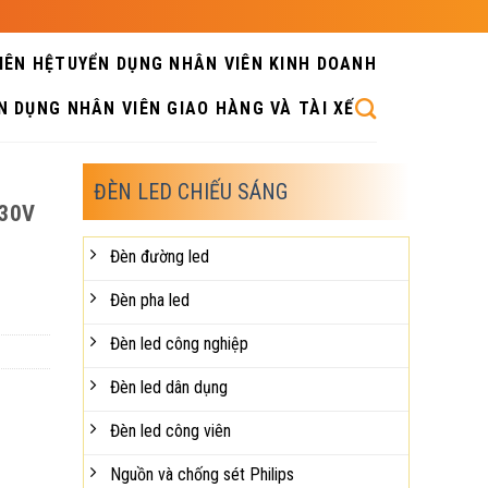
IÊN HỆ
TUYỂN DỤNG NHÂN VIÊN KINH DOANH
N DỤNG NHÂN VIÊN GIAO HÀNG VÀ TÀI XẾ
ĐÈN LED CHIẾU SÁNG
230V
Đèn đường led
Đèn pha led
Đèn led công nghiệp
Đèn led dân dụng
Đèn led công viên
Nguồn và chống sét Philips