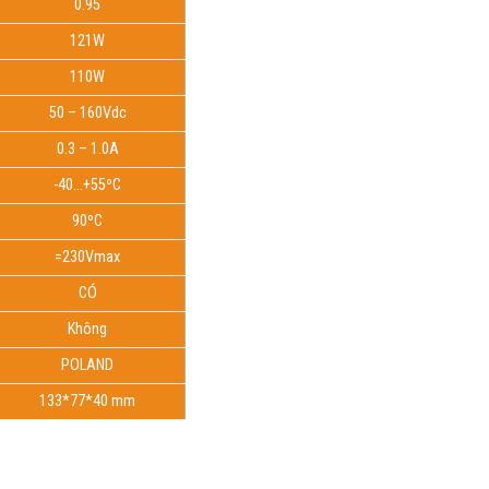
0.95
121W
110W
50 – 160Vdc
0.3 – 1.0A
-40…+55ºC
90ºC
=230Vmax
CÓ
Không
POLAND
133*77*40 mm