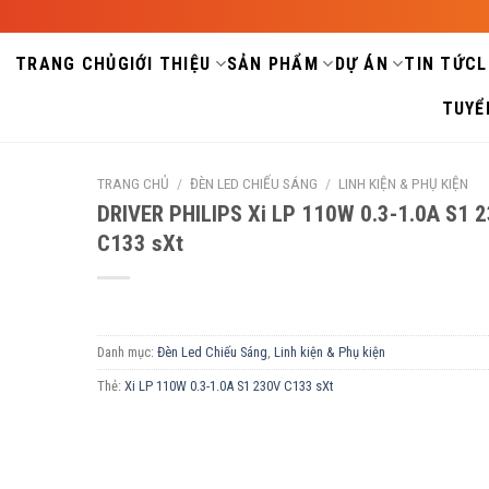
TRANG CHỦ
GIỚI THIỆU
SẢN PHẨM
DỰ ÁN
TIN TỨC
L
TUYỂ
TRANG CHỦ
/
ĐÈN LED CHIẾU SÁNG
/
LINH KIỆN & PHỤ KIỆN
DRIVER PHILIPS Xi LP 110W 0.3-1.0A S1 
C133 sXt
Danh mục:
Đèn Led Chiếu Sáng
,
Linh kiện & Phụ kiện
Thẻ:
Xi LP 110W 0.3-1.0A S1 230V C133 sXt