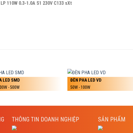
i LP 110W 0.3-1.0A S1 230V C133 sXt
A LED SMD
ĐÈN PHA LED VD
400W - 500W
50W - 100W
NG
THÔNG TIN DOANH NGHIỆP
SẢN PHẨM