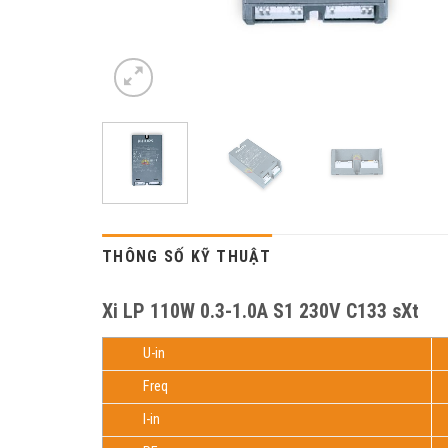
THÔNG SỐ KỸ THUẬT
Xi LP 110W 0.3-1.0A S1 230V C133 sXt
U-in
Freq
Ι-in