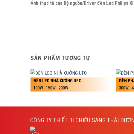
Ảnh thực tế của Bộ nguồn/Driver đèn Led Philips X
SẢN PHẨM TƯƠNG TỰ
ĐÈN LED NHÀ XƯỞNG UFO
ĐÈN PH
100W - 150W - 200W
300W - 
CÔNG TY THIẾT BỊ CHIẾU SÁNG THÁI DƯƠ