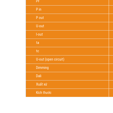
PF
P in
P out
U-out
I-out
ta
tc
U-out (open circuit)
Dimming
Dali
Xuất xứ
Kích thước