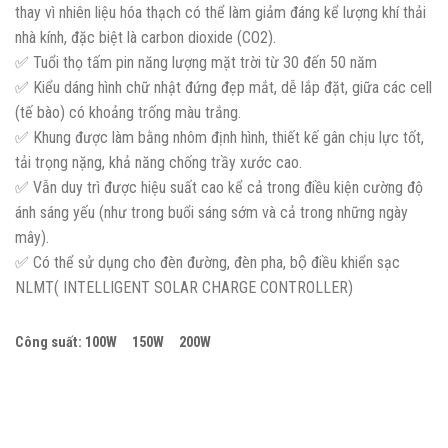
thay vì nhiên liệu hóa thạch có thể làm giảm đáng kể lượng khí thải
nhà kính, đặc biệt là carbon dioxide (CO2).
✅ Tuổi thọ tấm pin năng lượng mặt trời từ 30 đến 50 năm
✅ Kiểu dáng hình chữ nhật đứng đẹp mắt, dễ lắp đặt, giữa các cell
(tế bào) có khoảng trống màu trắng.
✅ Khung được làm bằng nhôm định hình, thiết kế gân chịu lực tốt,
tải trọng nặng, khả năng chống trầy xước cao.
✅ Vẫn duy trì được hiệu suất cao kể cả trong điều kiện cường độ
ánh sáng yếu (như trong buổi sáng sớm và cả trong những ngày
mây).
✅ Có thể sử dụng cho đèn đường, đèn pha, bộ điều khiển sạc
NLMT( INTELLIGENT SOLAR CHARGE CONTROLLER)
Công suất: 100W 150W 200W