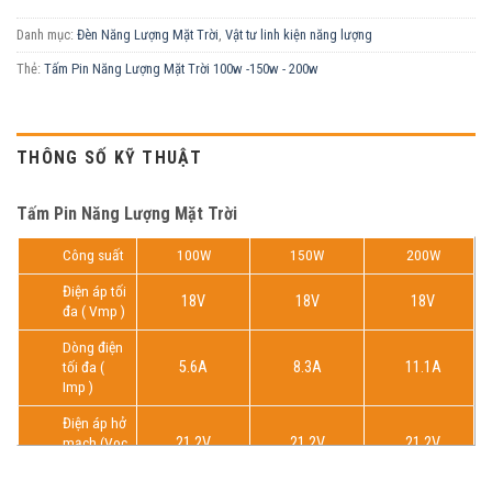
Danh mục:
Đèn Năng Lượng Mặt Trời
,
Vật tư linh kiện năng lượng
Thẻ:
Tấm Pin Năng Lượng Mặt Trời 100w -150w - 200w
THÔNG SỐ KỸ THUẬT
Tấm Pin Năng Lượng Mặt Trời
Công suất
100W
150W
200W
Điện áp tối
18V
18V
18V
đa ( Vmp )
Dòng điện
tối đa (
5.6A
8.3A
11.1A
Imp )
Điện áp hở
mạch (Voc
21.2V
21.2V
21.2V
)