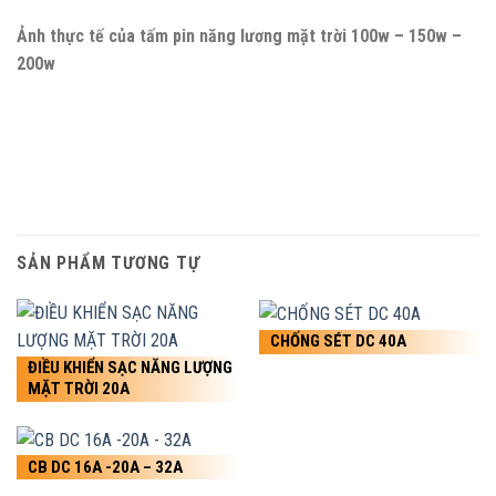
Dòng điện
ngắn
Ảnh thực tế của tấm pin năng lương mặt trời 100w – 150w –
6.7A
10A
13.3A
mạch ( Isc
200w
)
1020*670*30
1480*670*35
1250*990*35
Kích thước
mm
mm
mm
Bức xạ mặt trời: 1000W/m
STC: Tiêu
Áp suất khí quyển: 1.5AM
chuẩn
Nhiệt độ môi trường: 25ºC
SẢN PHẨM TƯƠNG TỰ
CHỐNG SÉT DC 40A
ĐIỀU KHIỂN SẠC NĂNG LƯỢNG
MẶT TRỜI 20A
CB DC 16A -20A – 32A