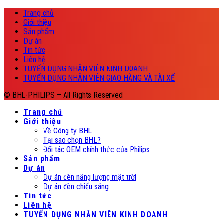
Trang chủ
Giới thiệu
Sản phẩm
Dự án
Tin tức
Liên hệ
TUYỂN DỤNG NHÂN VIÊN KINH DOANH
TUYỂN DỤNG NHÂN VIÊN GIAO HÀNG VÀ TÀI XẾ
© BHL-PHILIPS – All Rights Reserved
Trang chủ
Giới thiệu
Về Công ty BHL
Tại sao chọn BHL?
Đối tác OEM chính thức của Philips
Sản phẩm
Dự án
Dự án đèn năng lượng mặt trời
Dự án đèn chiếu sáng
Tin tức
Liên hệ
TUYỂN DỤNG NHÂN VIÊN KINH DOANH