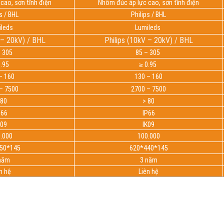
cao, sơn tĩnh điện
Nhôm đúc áp lực cao, sơn tĩnh điện
s / BHL
Philips / BHL
ileds
Lumileds
 – 20kV) / BHL
Philips (10kV – 20kV) / BHL
– 305
85 – 305
0.95
≥ 0.95
– 160
130 – 160
– 7500
2700 – 7500
 80
> 80
P66
IP66
K09
IK09
.000
100.000
50*145
620*440*145
năm
3 năm
n hệ
Liên hệ