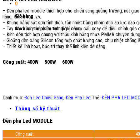
0
– Đèn pha led module thích hợp cho chiếu sáng quảng trường, nút giao t
Giỏ hàng
hàng, khách sạn .v.v.
– Khung bằng sắt sơn tỉnh điện, tản nhiệt bằng nhôm đúc áp lực cao gi
– Tay đèn bằng thép sơn tĩnh điện, có cơ cấu xoay để điều chỉnh góc c
Chưa có sản phẩm trong giỏ hàng.
– Kính đèn tích hợp chung với thấu kính bằng nhựa PMMA chuyên dụng 
– Gioăng đèn bằng Silicon tổng hợp chất lượng cao, chịu nhiệt chống l
– Thiết kế linh hoạt, bảo trì thay thế linh kiện dễ dàng.
Công suất: 400W 500W 600W
Danh mục:
Đèn Led Chiếu Sáng
,
Đèn Pha Led
Thẻ:
ĐÈN PHA LED MOD
Thông số kỹ thuật
Đèn pha Led MODULE
Công suất
4