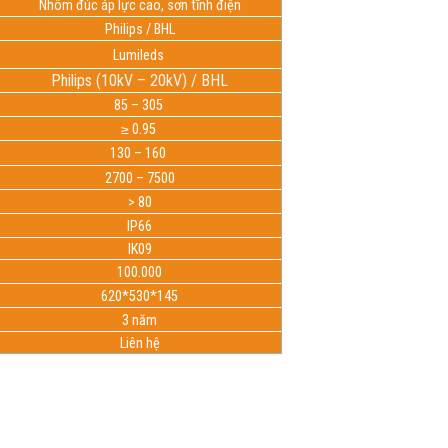
Nhôm đúc áp lực cao, sơn tĩnh điện
Philips / BHL
Lumileds
Philips (10kV – 20kV) / BHL
85 – 305
≥ 0.95
130 – 160
2700 – 7500
> 80
IP66
IK09
100.000
620*530*145
3 năm
Liên hệ