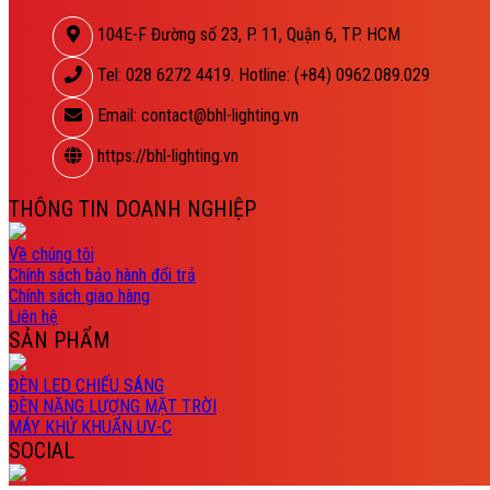
104E-F Đường số 23, P. 11, Quận 6, TP. HCM
Tel: 028 6272 4419. Hotline: (+84) 0962.089.029
Email: contact@bhl-lighting.vn
https://bhl-lighting.vn
THÔNG TIN DOANH NGHIỆP
Về chúng tôi
Chính sách bảo hành đổi trả
Chính sách giao hàng
Liên hệ
SẢN PHẨM
ĐÈN LED CHIẾU SÁNG
ĐÈN NĂNG LƯỢNG MẶT TRỜI
MÁY KHỬ KHUẨN UV-C
SOCIAL