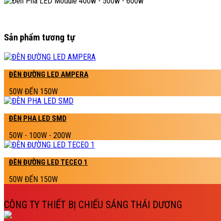
Sản phẩm tương tự
ĐÈN ĐƯỜNG LED AMPERA
50W ĐẾN 150W
ĐÈN PHA LED SMD
50W - 100W - 200W
ĐÈN ĐƯỜNG LED TECEO 1
50W ĐẾN 150W
CÔNG TY THIẾT BỊ CHIẾU SÁNG THÁI DƯƠNG