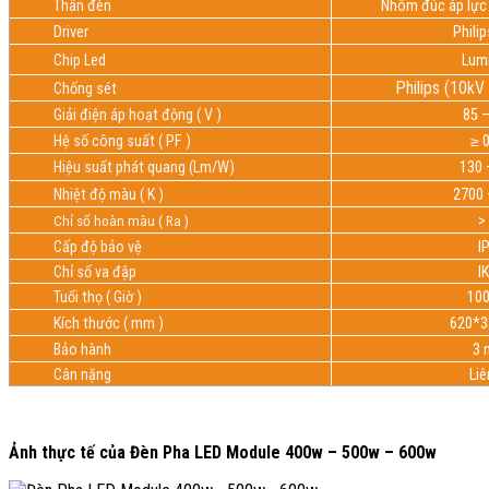
Thân đèn
Nhôm đúc áp lực 
Driver
Philip
Chip Led
Lum
Philips (10kV
Chống sét
Giải điện áp hoạt động ( V )
85 
Hệ số công suất ( PF )
≥ 
Hiệu suất phát quang (Lm/W)
130 
Nhiệt độ màu ( K )
2700 
Chỉ số hoàn màu ( Ra )
>
Cấp độ bảo vệ
I
Chỉ số va đập
I
Tuổi thọ ( Giờ )
100
Kích thước ( mm )
620*3
Bảo hành
3 
Cân nặng
Liê
Ảnh thực tế của Đèn Pha LED Module 400w – 500w – 600w