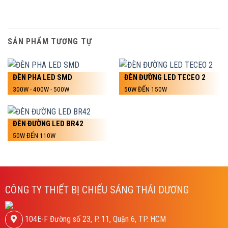
SẢN PHẨM TƯƠNG TỰ
ĐÈN PHA LED SMD
ĐÈN ĐƯỜNG LED TECEO 2
300W - 400W - 500W
50W ĐẾN 150W
ĐÈN ĐƯỜNG LED BR42
50W ĐẾN 110W
CÔNG TY THIẾT BỊ CHIẾU SÁNG THÁI DƯƠNG
104E-F Đường số 23, P. 11, Quận 6, TP. HCM