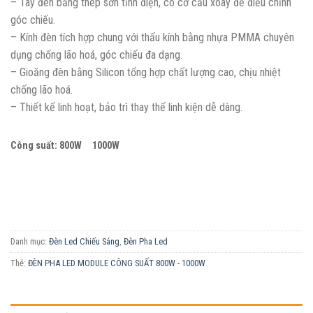
– Tay đèn bằng thép sơn tĩnh điện, có cơ cấu xoay để điều chỉnh
góc chiếu.
– Kính đèn tích hợp chung với thấu kính bằng nhựa PMMA chuyên
dụng chống lão hoá, góc chiếu đa dạng.
– Gioăng đèn bằng Silicon tổng hợp chất lượng cao, chịu nhiệt
chống lão hoá.
– Thiết kế linh hoạt, bảo trì thay thế linh kiện dễ dàng.
Công suất: 800W 1000W
Danh mục:
Đèn Led Chiếu Sáng
,
Đèn Pha Led
Thẻ:
ĐÈN PHA LED MODULE CÔNG SUẤT 800W - 1000W