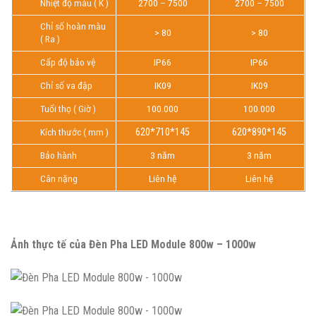
Nhiệt độ màu ( K )
2700 – 7500
2700 – 7500
Chỉ số hoàn màu
> 80
> 80
( Ra )
Cấp độ bảo vệ
IP66
IP66
Chỉ số va đập
IK09
IK09
Tuổi thọ ( Giờ )
100.000
100.000
Kích thước ( mm )
620*710*145
620*890*145
Bảo hành
3 năm
3 năm
Cân nặng
Liên hệ
Liên hệ
Ảnh thực tế của Đèn Pha LED Module 800w – 1000w