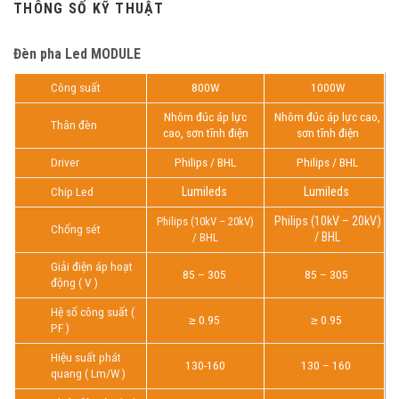
THÔNG SỐ KỸ THUẬT
Đèn pha Led MODULE
Công suất
800W
1000W
Nhôm đúc áp lực
Nhôm đúc áp lực cao,
Thân đèn
cao, sơn tĩnh điện
sơn tĩnh điện
Driver
Philips / BHL
Philips / BHL
Chip Led
Lumileds
Lumileds
Philips (10kV – 20kV)
Philips (10kV – 20kV)
Chống sét
/ BHL
/ BHL
Giải điện áp hoạt
85 – 305
85 – 305
động ( V )
Hệ số công suất (
≥ 0.95
≥ 0.95
PF )
Hiệu suất phát
130-160
130 – 160
quang ( Lm/W )