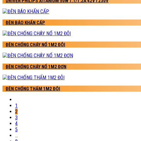
DRIVER PHILIPS XITANIUM 50W 1.1/1.2A 42V I 230V
ĐÈN BÁO KHẨN CẤP
ĐÈN CHỐNG CHÁY NỔ 1M2 ĐÔI
ĐÈN CHỐNG CHÁY NỔ 1M2 ĐƠN
ĐÈN CHỐNG THẤM 1M2 ĐÔI
1
2
3
4
5
…