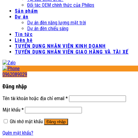
Đối tác OEM chính thức của Philips
Sản phẩm
Dự án
Dự án đèn năng lượng mặt trời
Dự án đèn chiếu sáng
Tin tức
Liên hệ
TUYỂN DỤNG NHÂN VIÊN KINH DOANH
TUYỂN DỤNG NHÂN VIÊN GIAO HÀNG VÀ TÀI XẾ
0962089029
Đăng nhập
Tên tài khoản hoặc địa chỉ email
*
Mật khẩu
*
Ghi nhớ mật khẩu
Đăng nhập
Quên mật khẩu?