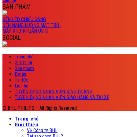
Liên hệ
SẢN PHẨM
ĐÈN LED CHIẾU SÁNG
ĐÈN NĂNG LƯỢNG MẶT TRỜI
MÁY KHỬ KHUẨN UV-C
SOCIAL
Trang chủ
Giới thiệu
Sản phẩm
Dự án
Tin tức
Liên hệ
TUYỂN DỤNG NHÂN VIÊN KINH DOANH
TUYỂN DỤNG NHÂN VIÊN GIAO HÀNG VÀ TÀI XẾ
© BHL-PHILIPS – All Rights Reserved
Trang chủ
Giới thiệu
Về Công ty BHL
Tại sao chọn BHL?