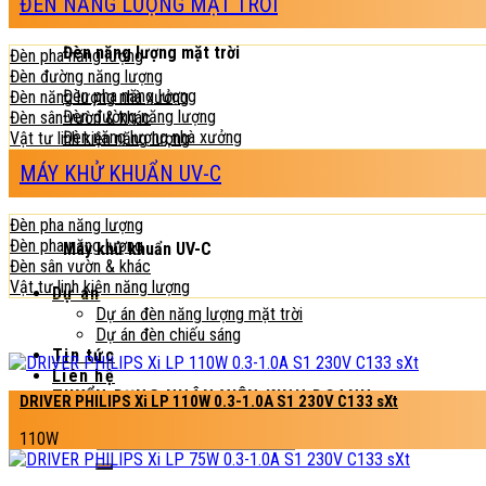
ĐÈN NĂNG LƯỢNG MẶT TRỜI
Đèn năng lượng mặt trời
Đèn pha năng lượng
Đèn đường năng lượng
Đèn pha năng lượng
Đèn năng lượng nhà xưởng
Đèn đường năng lượng
Đèn sân vườn & khác
Đèn năng lượng nhà xưởng
Vật tư linh kiện năng lượng
Đèn sân vườn & khác
MÁY KHỬ KHUẨN UV-C
Vật tư linh kiện năng lượng
Đèn pha năng lượng
Đèn pha năng lượng
Máy khử khuẩn UV-C
Đèn sân vườn & khác
Vật tư linh kiện năng lượng
Dự án
Dự án đèn năng lượng mặt trời
Dự án đèn chiếu sáng
Tin tức
Liên hệ
TUYỂN DỤNG NHÂN VIÊN KINH DOANH
DRIVER PHILIPS Xi LP 110W 0.3-1.0A S1 230V C133 sXt
TUYỂN DỤNG NHÂN VIÊN GIAO HÀNG VÀ TÀI XẾ
Tìm
110W
kiếm: